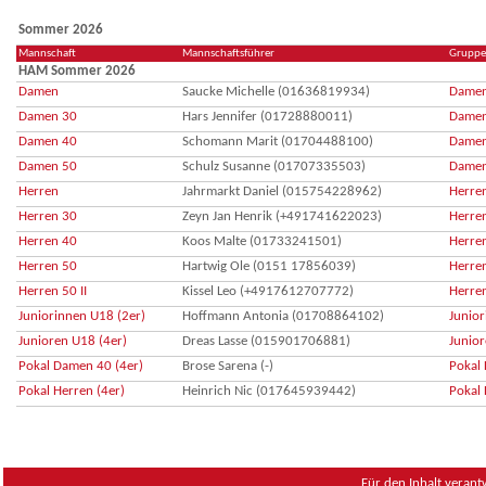
Sommer 2026
Mannschaft
Mannschaftsführer
Gruppe
HAM Sommer 2026
Damen
Saucke Michelle (01636819934)
Damen 
Damen 30
Hars Jennifer (01728880011)
Damen 
Damen 40
Schomann Marit (01704488100)
Damen 
Damen 50
Schulz Susanne (01707335503)
Damen 
Herren
Jahrmarkt Daniel (015754228962)
Herren
Herren 30
Zeyn Jan Henrik (+491741622023)
Herren
Herren 40
Koos Malte (01733241501)
Herren
Herren 50
Hartwig Ole (0151 17856039)
Herren
Herren 50 II
Kissel Leo (+4917612707772)
Herren
Juniorinnen U18 (2er)
Hoffmann Antonia (01708864102)
Junior
Junioren U18 (4er)
Dreas Lasse (015901706881)
Junior
Pokal Damen 40 (4er)
Brose Sarena (-)
Pokal 
Pokal Herren (4er)
Heinrich Nic (017645939442)
Pokal 
Für den Inhalt verant