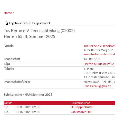
Home
>
Ergebnishistorie freigeschaltet
Tus Berne e.V. Tennisabteilung (02002)
Herren 65 III, Sommer 2025
Verein
Tus Berne e.V. Tennisa
Alter Berner Weg 136
www.tusberne-tennis.
Mannschaft
TuS Berne III
Liga
Herren 65 Klasse IV Gr
Tabelle
1. Platz
5:1 Punkte (Heim 2:0, G
11:7 Matchpunkte (Einz
Mannschaftsführer
Zierau Uwe - Tel.: 04
uwe.zierau@gmx.de
Spieltermine - HAM Sommer 2025
Datum
Heimmannschaft
Do.
08.05.2025 09:30
SC Poppenbüttel
Do.
03.07.2025 09:30
Rahlstedter HTC