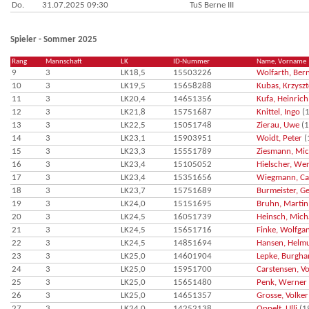
Do.
31.07.2025 09:30
TuS Berne III
Spieler - Sommer 2025
Rang
Mannschaft
LK
ID-Nummer
Name, Vorname
9
3
LK18,5
15503226
Wolfarth, Ber
10
3
LK19,5
15658288
Kubas, Krzyszt
11
3
LK20,4
14651356
Kufa, Heinrich
12
3
LK21,8
15751687
Knittel, Ingo
(1
13
3
LK22,5
15051748
Zierau, Uwe
(1
14
3
LK23,1
15903951
Woidt, Peter
(
15
3
LK23,3
15551789
Ziesmann, Mic
16
3
LK23,4
15105052
Hielscher, We
17
3
LK23,4
15351656
Wiegmann, Ca
18
3
LK23,7
15751689
Burmeister, G
19
3
LK24,0
15151695
Bruhn, Martin
20
3
LK24,5
16051739
Heinsch, Mich
21
3
LK24,5
15651716
Finke, Wolfga
22
3
LK24,5
14851694
Hansen, Helm
23
3
LK25,0
14601904
Lepke, Burgha
24
3
LK25,0
15951700
Carstensen, Vo
25
3
LK25,0
15651480
Penk, Werner
26
3
LK25,0
14651357
Grosse, Volker
27
3
LK24,0
14252138
Oppelt, Ulli
(1