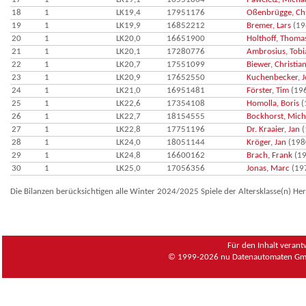
18
1
LK19,4
17951176
Oßenbrügge, Chr
19
1
LK19,9
16852212
Bremer, Lars
(19
20
1
LK20,0
16651900
Holthoff, Thoma
21
1
LK20,1
17280776
Ambrosius, Tobi
22
1
LK20,7
17551099
Biewer, Christia
23
1
LK20,9
17652550
Kuchenbecker, J
24
1
LK21,0
16951481
Förster, Tim
(19
25
1
LK22,6
17354108
Homolla, Boris
(
26
1
LK22,7
18154555
Bockhorst, Mich
27
1
LK22,8
17751196
Dr. Kraaier, Jan
(
28
1
LK24,0
18051144
Kröger, Jan
(198
29
1
LK24,8
16600162
Brach, Frank
(19
30
1
LK25,0
17056356
Jonas, Marc
(19
Die Bilanzen berücksichtigen alle Winter 2024/2025 Spiele der Altersklasse(n) He
Für den Inhalt verant
© 1999-2026
nu Datenautomaten Gmb