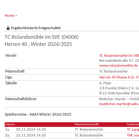
Home
>
Ergebnishistorie freigeschaltet
TC Rolandsmühle im SVE (04006)
Herren 40 , Winter 2024/2025
Verein
TC Rolandsmühle im SV
Bernadottestraße 55, 
www.rolandsmuehle.de
Mannschaft
TC Rolandsmühle
Liga
Herren 40 Klasse II Gr. 
Tabelle
6. Platz
2:8 Punkte (Heim 2:4, Ga
8:22 Matchpunkte (Einze
Mannschaftsführer
Böttcher Martin - Mob
boettcher.martin@web.
Spieltermine - HAM Winter 2024/2025
Datum
Heimmannschaft
Gastman
Sa.
09.11.2024 14:30
TC Rolandsmühle
TC Lan
Sa.
23.11.2024 14:30
TC Rolandsmühle
THC vo