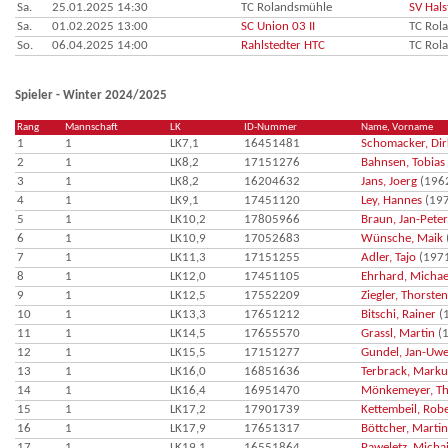
Sa.
25.01.2025 14:30
TC Rolandsmühle
SV Hals
Sa.
01.02.2025 13:00
SC Union 03 II
TC Rol
So.
06.04.2025 14:00
Rahlstedter HTC
TC Rol
Spieler - Winter 2024/2025
Rang
Mannschaft
LK
ID-Nummer
Name, Vorname
1
1
LK7,1
16451481
Schomacker, Dir
2
1
LK8,2
17151276
Bahnsen, Tobias
3
1
LK8,2
16204632
Jans, Joerg
(196
4
1
LK9,1
17451120
Ley, Hannes
(197
5
1
LK10,2
17805966
Braun, Jan-Peter
6
1
LK10,9
17052683
Wünsche, Maik
7
1
LK11,3
17151255
Adler, Tajo
(197
8
1
LK12,0
17451105
Ehrhard, Michae
9
1
LK12,5
17552209
Ziegler, Thorsten
10
1
LK13,3
17651212
Bitschi, Rainer
(
11
1
LK14,5
17655570
Grassl, Martin
(1
12
1
LK15,5
17151277
Gundel, Jan-Uw
13
1
LK16,0
16851636
Terbrack, Marku
14
1
LK16,4
16951470
Mönkemeyer, T
15
1
LK17,2
17901739
Kettembeil, Rob
16
1
LK17,9
17651317
Böttcher, Martin
17
1
LK19,1
16551864
Paweletz, Michai