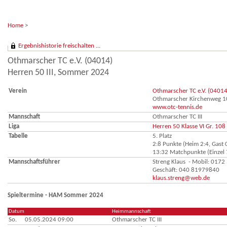
Home
>
Ergebnishistorie freischalten ...
Othmarscher TC e.V. (04014)
Herren 50 III, Sommer 2024
Verein
Othmarscher TC e.V. (04014
Othmarscher Kirchenweg 
www.otc-tennis.de
Mannschaft
Othmarscher TC III
Liga
Herren 50 Klasse VI Gr. 108
Tabelle
5. Platz
2:8 Punkte (Heim 2:4, Gast 
13:32 Matchpunkte (Einzel 
Mannschaftsführer
Streng Klaus - Mobil: 017
Geschäft: 040 81979840
klaus.streng@web.de
Spieltermine - HAM Sommer 2024
Datum
Heimmannschaft
So.
05.05.2024 09:00
Othmarscher TC III