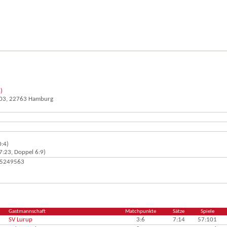
)
103, 22763 Hamburg
0:4)
7:23, Doppel 6:9)
2 5249563
Gastmannschaft
Matchpunkte
Sätze
Spiele
SV Lurup
3:6
7:14
57:101