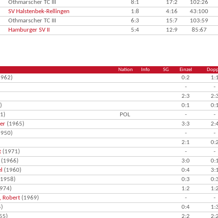
Othmarscher TC III
8:1
17:2
102:26
SV Halstenbek-Rellingen
1:8
4:16
43:100
Othmarscher TC III
6:3
15:7
103:59
Hamburger SV II
5:4
12:9
85:67
Nation
Info
SG
Einzel
Dopp
962)
0:2
1:
-
-
2:3
2:
)
0:1
0:
1)
POL
-
-
ter
(1965)
3:3
2:
950)
-
-
2:1
0:
t
(1971)
-
-
(1966)
3:0
0:
l
(1960)
0:4
3:
1958)
0:3
0:
974)
1:2
1:
, Robert
(1969)
-
-
)
0:4
1:
55)
2:2
2: