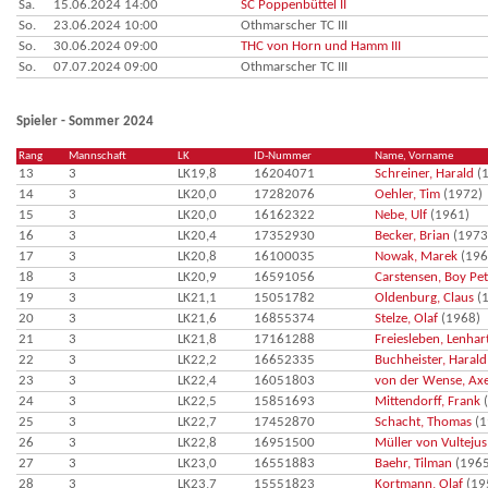
Sa.
15.06.2024 14:00
SC Poppenbüttel II
So.
23.06.2024 10:00
Othmarscher TC III
So.
30.06.2024 09:00
THC von Horn und Hamm III
So.
07.07.2024 09:00
Othmarscher TC III
Spieler - Sommer 2024
Rang
Mannschaft
LK
ID-Nummer
Name, Vorname
13
3
LK19,8
16204071
Schreiner, Harald
(1
14
3
LK20,0
17282076
Oehler, Tim
(1972)
15
3
LK20,0
16162322
Nebe, Ulf
(1961)
16
3
LK20,4
17352930
Becker, Brian
(1973
17
3
LK20,8
16100035
Nowak, Marek
(196
18
3
LK20,9
16591056
Carstensen, Boy Pe
19
3
LK21,1
15051782
Oldenburg, Claus
(1
20
3
LK21,6
16855374
Stelze, Olaf
(1968)
21
3
LK21,8
17161288
Freiesleben, Lenhar
22
3
LK22,2
16652335
Buchheister, Harald
23
3
LK22,4
16051803
von der Wense, Axe
24
3
LK22,5
15851693
Mittendorff, Frank
(
25
3
LK22,7
17452870
Schacht, Thomas
(1
26
3
LK22,8
16951500
Müller von Vultejus
27
3
LK23,0
16551883
Baehr, Tilman
(1965
28
3
LK23,7
15551823
Kortmann, Olaf
(19