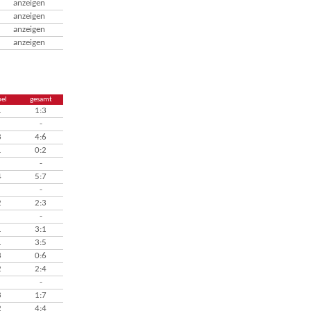
anzeigen
anzeigen
anzeigen
anzeigen
el
gesamt
1
1:3
-
3
4:6
1
0:2
-
4
5:7
-
2
2:3
-
1
3:1
1
3:5
3
0:6
2
2:4
-
3
1:7
2
4:4