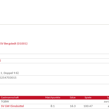
SV Bergstedt (01001)
6
1, Doppel 9:6)
015254703015
Gastmannschaft
Matchpunkte
Sätze
Spiele
S
TGBW
zur
SV GW Eimsbüttel
8:1
16:3
100:47