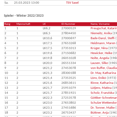
Sa.
25.03.2023 13:00
TSV Sasel
Spieler - Winter 2022/2023
Rang
Mannschaft
LK
ID-Nummer
Name, Vorname
1
1
LK6,2
27000529
Preugschat, Katari
2
1
LK6,5
27804450
Niemeitz, Anika
(19
3
1
LK10,6
27000697
Bade-Danzi, Steffi
(
4
1
LK17,5
27653268
Heidmann, Maren
5
2
LK17,5
27351013
Krüger, Nina
(1973
6
2
LK19,6
27150682
Hewicker, Heike
(1
7
2
LK19,8
26051028
Nolte, Angela
(196
8
2
LK20,0
26551334
Lausen, Silke
(1965
9
2
LK21,2
27453078
von Ruffer, Claudia
10
2
LK21,3
28300188
Dr. May, Katharina
11
2
LK21,4
27353525
Löns, Enikö
(1973)
12
2
LK21,6
26853611
Rinne, Katharina
(1
13
2
LK21,7
25951079
Lütjens, Matina
(19
14
2
LK21,7
27851921
Scholz, Franziska
(
15
2
LK22,3
27253578
Göttker-Schnetman
16
2
LK23,0
27653802
Schulze Wettendorf
17
2
LK23,1
27451686
Dr. Tonner, Maike
(
18
2
LK23,2
26753437
Büttner, Anja
(196