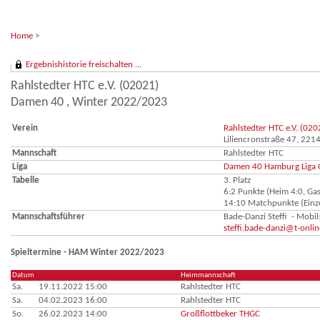
Home
>
Ergebnishistorie freischalten ...
Rahlstedter HTC e.V. (02021)
Damen 40 , Winter 2022/2023
Verein
Rahlstedter HTC e.V. (020
Liliencronstraße 47, 22
Mannschaft
Rahlstedter HTC
Liga
Damen 40 Hamburg Liga 
Tabelle
3. Platz
6:2 Punkte (Heim 4:0, Gas
14:10 Matchpunkte (Einze
Mannschaftsführer
Bade-Danzi Steffi - Mob
steffi.bade-danzi@t-onlin
Spieltermine - HAM Winter 2022/2023
Datum
Heimmannschaft
Sa.
19.11.2022 15:00
Rahlstedter HTC
Sa.
04.02.2023 16:00
Rahlstedter HTC
So.
26.02.2023 14:00
Großflottbeker THGC