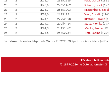
19
2
LK23,3
28152615
Kaur, Gurpal
(1981
20
2
LK23,6
27651469
Schulze, Dorit
(197
21
2
LK23,7
26351203
Kratzenberg, Isabel
22
2
LK24,0
26251131
Wolf, Claudia
(196
23
2
LK24,1
27952398
Kleffner, Karolin
(1
24
2
LK24,1
27084414
Stute, Monika
(197
25
2
LK24,3
28151862
Menke, Janine
(198
26
2
LK24,6
26452984
Tietz, Sabine
(1964
Die Bilanzen berücksichtigen alle Winter 2022/2023 Spiele der Altersklasse(n) D
Für den Inhalt verant
© 1999-2026
nu Datenautomaten Gmb