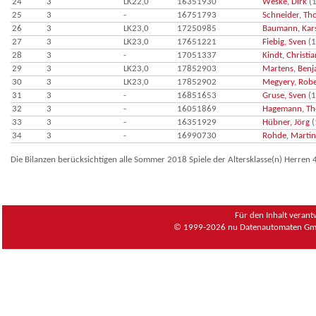
24
3
LK22,0
16351930
Weske, Dirk
(1
25
3
-
16751793
Schneider, Th
26
3
LK23,0
17250985
Baumann, Kar
27
3
LK23,0
17651221
Fiebig, Sven
(1
28
3
-
17051337
Kindt, Christia
29
3
LK23,0
17852903
Martens, Benj
30
3
LK23,0
17852902
Megyery, Robe
31
3
-
16851653
Gruse, Sven
(1
32
3
-
16051869
Hagemann, T
33
3
-
16351929
Hübner, Jörg
(
34
3
-
16990730
Rohde, Martin
Die Bilanzen berücksichtigen alle Sommer 2018 Spiele der Altersklasse(n) Herren 
Für den Inhalt verant
© 1999-2026
nu Datenautomaten Gmb