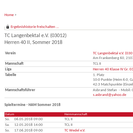
Home
>
Ergebnishistorie freischalten ...
TC Langenbektal e.V. (03012)
Herren 40 II, Sommer 2018
Verein
TC Langenbektal e.V. (030
Am Frankenberg 60, 21
Mannschaft
TCL II
Liga
Herren 40 Klasse IV Gr. 0
Tabelle
1. Platz
10:0 Punkte (Heim 6:0, Ga
42:3 Matchpunkte (Einzel
Mannschaftsführer
Asbrand Stefan - Mobil
s.asbrand@yahoo.de
Spieltermine - HAM Sommer 2018
Datum
Heimmannschaft
So.
06.05.2018 09:00
TCL II
Sa.
12.05.2018 14:00
TCL II
So.
17.06.2018 09:00
TC Wedel e.V.