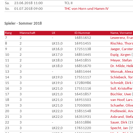
Sa.
23.06.2018 11:00
TCL II
So.
01.07.2018 09:00
THC von Horn und Hamm IV
Spieler - Sommer 2018
Rang
Mannschaft
LK
ID-Nummer
Name, Vorname
7
2
-
16851652
Lewerenz, Fra
8
2
LK15,0
16951455
Rischko, Thor
9
2
LK16,0
17251138
Jaeger, Carste
10
2
LK17,0
16851445
Espig, Jürgen
(
11
2
LK18,0
16451855
Meyer, Stefan
12
2
LK18,0
16851670
Dr. Milde, Hei
13
3
-
16851444
Wonsak, Alex
14
3
LK19,0
17551117
Schiebeck, To
15
3
LK19,0
17280986
Schmidt, Dirk
16
3
LK21,0
17551116
Soll, Kristoffer
17
3
LK21,0
16451857
Büchler, Uwe
(
18
3
LK21,0
16951503
van Hoof, Lars
19
3
LK21,0
17050005
Schaefer, Oliv
20
3
LK22,0
15851548
Podlewski, An
21
3
LK22,0
16351931
Asbrand, Stef
22
3
-
16551886
Sauer, Dirk
(1
23
3
LK22,0
17651220
Specht, Jan
(1