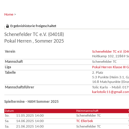
Home
>
Ergebnishistorie freigeschaltet
Schenefelder TC e.V. (04018)
Pokal Herren , Sommer 2025
Verein
Schenefelder TC e.V. (0
Holtkamp 102, 22869 S
Mannschaft
Schenefelder TC
Liga
Pokal Herren Klasse III G
Tabelle
2. Platz
5:3 Punkte (Heim 3:1, Ga
16:8 Matchpunkte (Einze
Mannschaftsführer
Tolic Karlo - Mobil: 0
karlotolic11@gmail.co
Spieltermine - HAM Sommer 2025
Datum
Heimmannschaft
So.
11.05.2025 14:00
Schenefelder TC
Sa.
14.06.2025 14:00
TC Ellerbek
Sa.
21.06.2025 14:00
Schenefelder TC