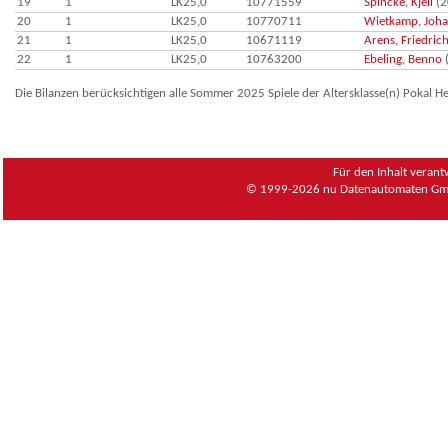
19
1
LK25,0
10771559
Spincke, Kjell
(2
20
1
LK25,0
10770711
Wietkamp, Joh
21
1
LK25,0
10671119
Arens, Friedric
22
1
LK25,0
10763200
Ebeling, Benno
Die Bilanzen berücksichtigen alle Sommer 2025 Spiele der Altersklasse(n) Pokal H
Für den Inhalt verant
© 1999-2026
nu Datenautomaten Gmb