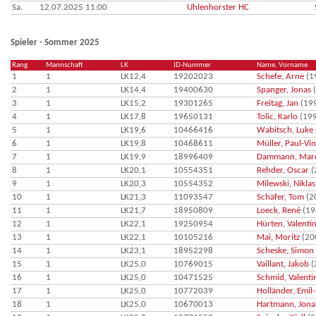
Sa.
12.07.2025 11:00
Uhlenhorster HC
Spieler - Sommer 2025
Rang
Mannschaft
LK
ID-Nummer
Name, Vorname
1
1
LK12,4
19202023
Schefe, Arne
(1
2
1
LK14,4
19400630
Spanger, Jonas
(
3
1
LK15,2
19301265
Freitag, Jan
(19
4
1
LK17,8
19650131
Tolic, Karlo
(199
5
1
LK19,6
10466416
Wabitsch, Luke
6
1
LK19,8
10468611
Müller, Paul-Vi
7
1
LK19,9
18996409
Dammann, Mar
8
1
LK20,1
10554351
Rehder, Oscar
(
9
1
LK20,3
10554352
Milewski, Niklas
10
1
LK21,3
11093547
Schäfer, Tom
(2
11
1
LK21,7
18950809
Loeck, René
(19
12
1
LK22,1
19250954
Hürten, Valenti
13
1
LK22,1
10105216
Mai, Moritz
(20
14
1
LK23,1
18952298
Scheske, Simon
15
1
LK25,0
10769015
Vaillant, Jakob
(
16
1
LK25,0
10471525
Schmid, Valenti
17
1
LK25,0
10772039
Holländer, Emil-
18
1
LK25,0
10670013
Hartmann, Jona