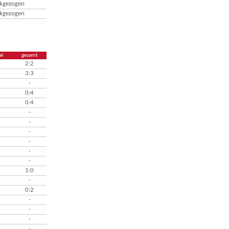
ckgezogen
ckgezogen
el
gesamt
2:2
3:3
-
0:4
0:4
-
-
-
-
-
-
1:0
-
0:2
-
-
-
-