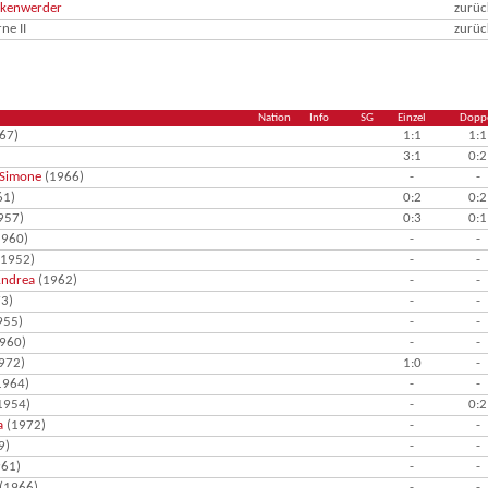
nkenwerder
zurü
ne II
zurü
Nation
Info
SG
Einzel
Dopp
67)
1:1
1:1
3:1
0:2
 Simone
(1966)
-
-
61)
0:2
0:2
957)
0:3
0:1
960)
-
-
1952)
-
-
Andrea
(1962)
-
-
3)
-
-
955)
-
-
960)
-
-
972)
1:0
-
1964)
-
-
1954)
-
0:2
a
(1972)
-
-
9)
-
-
61)
-
-
(1966)
-
-