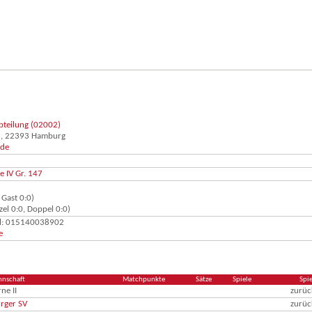
abteilung (02002)
6, 22393 Hamburg
.de
e IV Gr. 147
 Gast 0:0)
el 0:0, Doppel 0:0)
il: 015140038902
e
nschaft
Matchpunkte
Sätze
Spiele
Spi
ne II
zurü
rger SV
zurü