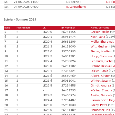
Sa.
21.06.2025 14:00
TuS Berne II
TuS Fi
So.
07.09.2025 09:00
TC Langenhorn
TuS Ber
Spieler - Sommer 2025
Rang
Mannschaft
LK
ID-Nummer
Name, Vorname
5
2
LK20,0
26751156
Gerken, Heike
(19
6
2
LK20,1
25951974
Koch, Jana
(1959)
7
2
LK20,4
26651209
Möller Bhardwaj,
8
2
LK21,3
26151090
Witt, Gudrun
(19
9
2
LK22,0
25750995
Zierau, Marlies
(1
10
2
LK22,3
26051201
Hoop, Christina
(1
11
2
LK22,4
25250894
Schmuck, Bärbel
(
12
2
LK23,0
26251102
Braune-Krickau, 
13
2
LK23,1
27354321
Leirich, Tanja
(197
14
2
LK23,6
25550969
Albers, Kirsten
(1
15
2
LK23,6
26051041
Winter, Susann
(1
16
2
LK23,8
27254488
Girndt, Andrea
(1
17
2
-
26451755
Körling, Claudia
(
18
2
LK24,3
25450974
Aleiter, Gabriele
(
19
2
LK24,4
27254487
Barmscheidt, Katj
20
2
LK25,0
25951030
Garny, Petra
(195
21
2
LK25,0
26151489
Hamacher, Iris
(19
22
2
LK25,0
26651236
Dr. Hase, Martina