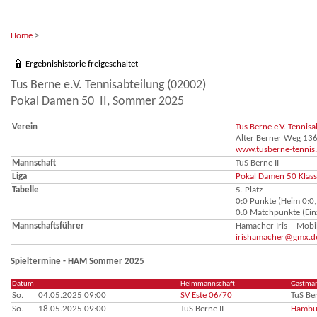
Home
>
Ergebnishistorie freigeschaltet
Tus Berne e.V. Tennisabteilung (02002)
Pokal Damen 50 II, Sommer 2025
Verein
Tus Berne e.V. Tennis
Alter Berner Weg 13
www.tusberne-tennis
Mannschaft
TuS Berne II
Liga
Pokal Damen 50 Klass
Tabelle
5. Platz
0:0 Punkte (Heim 0:0,
0:0 Matchpunkte (Einz
Mannschaftsführer
Hamacher Iris - Mob
irishamacher@gmx.d
Spieltermine - HAM Sommer 2025
Datum
Heimmannschaft
Gastman
So.
04.05.2025 09:00
SV Este 06/70
TuS Ber
So.
18.05.2025 09:00
TuS Berne II
Hambu