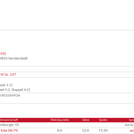
010)
22850 Norderstedt
IV Gr. 147
ast 1:1)
el 9:3, Doppel 4:2)
 15901049934
stmannschaft
Matchpunkte
Sätze
Spiele
Spi
mburger SV
zurü
 Este 06/70
6:0
12:0
73:30
an