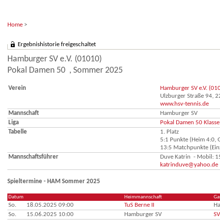
Home
>
Ergebnishistorie freigeschaltet
Hamburger SV e.V. (01010)
Pokal Damen 50 , Sommer 2025
Verein
Hamburger SV e.V. (01
Ulzburger Straße 94, 
www.hsv-tennis.de
Mannschaft
Hamburger SV
Liga
Pokal Damen 50 Klasse 
Tabelle
1. Platz
5:1 Punkte (Heim 4:0, G
13:5 Matchpunkte (Einz
Mannschaftsführer
Duve Katrin - Mobil:
katrinduve@yahoo.de
Spieltermine - HAM Sommer 2025
Datum
Heimmannschaft
Ga
So.
18.05.2025 09:00
TuS Berne II
Ha
So.
15.06.2025 10:00
Hamburger SV
SV