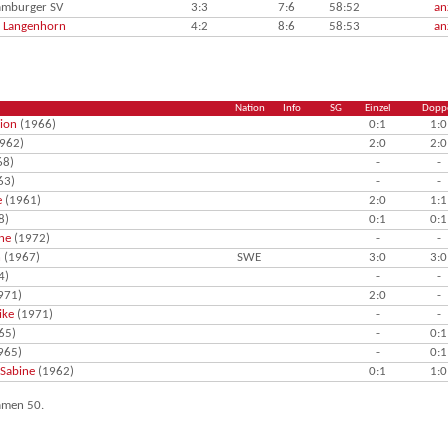
mburger SV
3:3
7:6
58:52
an
 Langenhorn
4:2
8:6
58:53
an
Nation
Info
SG
Einzel
Dopp
ion
(1966)
0:1
1:0
962)
2:0
2:0
68)
-
-
63)
-
-
e
(1961)
2:0
1:1
8)
0:1
0:1
ne
(1972)
-
-
n
(1967)
SWE
3:0
3:0
4)
-
-
971)
2:0
-
ike
(1971)
-
-
65)
-
0:1
965)
-
0:1
 Sabine
(1962)
0:1
1:0
Damen 50.