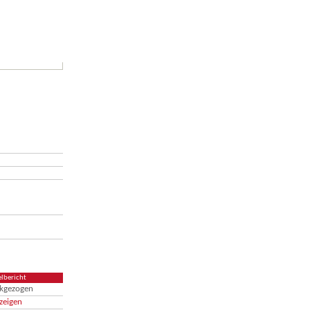
elbericht
ckgezogen
zeigen