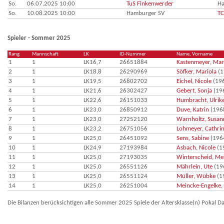
So.
06.07.2025 10:00
TuS Finkenwerder
Ha
So.
10.08.2025 10:00
Hamburger SV
TC
Spieler - Sommer 2025
Rang
Mannschaft
LK
ID-Nummer
Name, Vorname
1
1
LK16,7
26651884
Kastenmeyer, Mar
2
1
LK18,8
26290969
Söfker, Mariola
(1
3
1
LK19,5
26802702
Eichel, Nicole
(19
4
1
LK21,6
26302427
Gebert, Sonja
(19
5
1
LK22,6
26151033
Humbracht, Ulrik
6
1
LK23,0
26850912
Duve, Katrin
(196
7
1
LK23,0
27252120
Warnholtz, Susan
8
1
LK23,2
26751056
Lohmeyer, Cathri
9
1
LK25,0
26451092
Sens, Sabine
(196
10
1
LK24,9
27193984
Asbach, Nicole
(1
11
1
LK25,0
27193035
Winterscheid, Me
12
1
LK25,0
26551126
Mährlein, Ute
(19
13
1
LK25,0
26551124
Müller, Wübke
(1
14
1
LK25,0
26251004
Meincke-Engelke,
Die Bilanzen berücksichtigen alle Sommer 2025 Spiele der Altersklasse(n) Pokal 