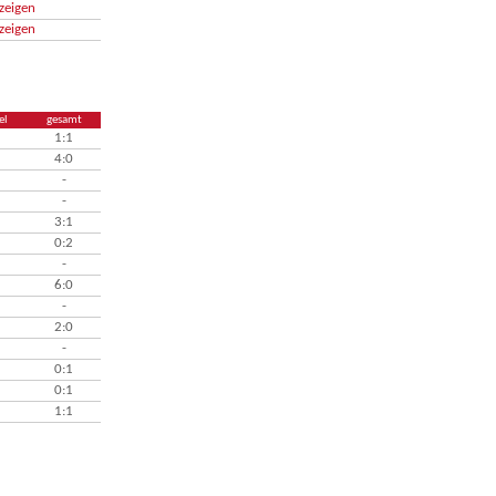
zeigen
zeigen
el
gesamt
1:1
4:0
-
-
3:1
0:2
-
6:0
-
2:0
-
0:1
0:1
1:1