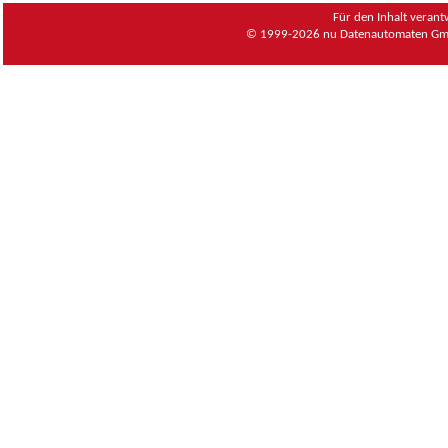
Für den Inhalt verant
© 1999-2026
nu Datenautomaten Gmb