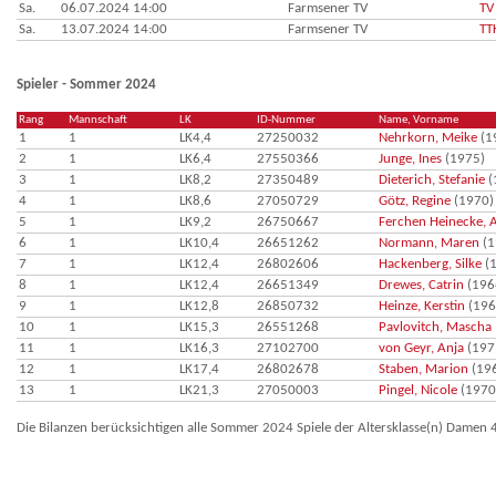
Sa.
06.07.2024 14:00
Farmsener TV
TV
Sa.
13.07.2024 14:00
Farmsener TV
TT
Spieler - Sommer 2024
Rang
Mannschaft
LK
ID-Nummer
Name, Vorname
1
1
LK4,4
27250032
Nehrkorn, Meike
(1
2
1
LK6,4
27550366
Junge, Ines
(1975)
3
1
LK8,2
27350489
Dieterich, Stefanie
(
4
1
LK8,6
27050729
Götz, Regine
(1970)
5
1
LK9,2
26750667
Ferchen Heinecke, 
6
1
LK10,4
26651262
Normann, Maren
(1
7
1
LK12,4
26802606
Hackenberg, Silke
(1
8
1
LK12,4
26651349
Drewes, Catrin
(196
9
1
LK12,8
26850732
Heinze, Kerstin
(196
10
1
LK15,3
26551268
Pavlovitch, Mascha
11
1
LK16,3
27102700
von Geyr, Anja
(197
12
1
LK17,4
26802678
Staben, Marion
(19
13
1
LK21,3
27050003
Pingel, Nicole
(1970
Die Bilanzen berücksichtigen alle Sommer 2024 Spiele der Altersklasse(n) Damen 