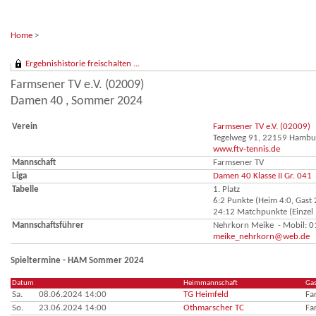
Home
>
Ergebnishistorie freischalten ...
Farmsener TV e.V. (02009)
Damen 40 , Sommer 2024
Verein
Farmsener TV e.V. (02009)
Tegelweg 91, 22159 Hambu
www.ftv-tennis.de
Mannschaft
Farmsener TV
Liga
Damen 40 Klasse II Gr. 041
Tabelle
1. Platz
6:2 Punkte (Heim 4:0, Gast 
24:12 Matchpunkte (Einzel 
Mannschaftsführer
Nehrkorn Meike - Mobil: 
meike_nehrkorn@web.de
Spieltermine - HAM Sommer 2024
Datum
Heimmannschaft
Ga
Sa.
08.06.2024 14:00
TG Heimfeld
Fa
So.
23.06.2024 14:00
Othmarscher TC
Fa