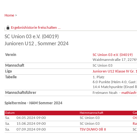
Home
>
Ergebnishistorie freischalten ...
SC Union 03 e.V. (04019)
Junioren U12 , Sommer 2024
Verein
SC Union 03 e.V. (04019)
Waidmannstraße 17, 2276
Mannschaft
SC Union 03
Liga
Junioren U12 Klasse IV Gr. 
Tabelle
1. Platz
6:0 Punkte (Heim 4:0, Gast 
14:4 Matchpunkte (Einzel 8
Mannschaftsführer
Freimann Noah -
mathiasf
Spieltermine - HAM Sommer 2024
Datum
Heimmannschaft
Ga
Sa.
04.05.2024 09:00
SC Union 03
Ot
Sa.
15.06.2024 09:00
SC Union 03
Ra
Sa.
07.09.2024 09:00
TSV DUWO 08 II
SC