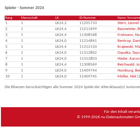
Spieler - Sommer 2024
Rang
Mannschaft
LK
ID-Nummer
Name, Vorname
1
1
LK24,2
11205733
Stern, Leonel
2
1
LK24,4
11211699
Baumeister, B
3
1
LK24,4
11308568
Freimann, No
4
1
LK24,0
11214841
Rentrop, Dan
5
1
LK24,4
11312150
Krajewski, Ma
6
1
LK24,0
11312802
Oqueka, Tayo
7
1
LK24,0
11312803
Häsler, Aaron
8
1
LK24,4
11308569
Reichwald, J
9
1
LK24,0
11409744
Homburg, Be
10
1
LK24,0
11409745
Möller, Niel
(
Die Bilanzen berücksichtigen alle Sommer 2024 Spiele der Altersklasse(n) Juniore
Für den Inhalt verant
© 1999-2026
nu Datenautomaten Gmb