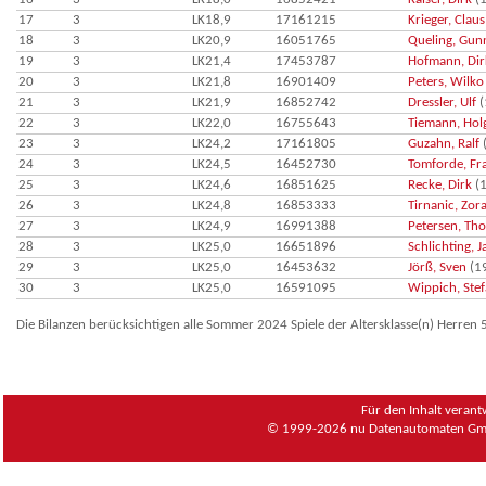
17
3
LK18,9
17161215
Krieger, Claus
18
3
LK20,9
16051765
Queling, Gun
19
3
LK21,4
17453787
Hofmann, Dir
20
3
LK21,8
16901409
Peters, Wilko
21
3
LK21,9
16852742
Dressler, Ulf
(
22
3
LK22,0
16755643
Tiemann, Hol
23
3
LK24,2
17161805
Guzahn, Ralf
24
3
LK24,5
16452730
Tomforde, Fr
25
3
LK24,6
16851625
Recke, Dirk
(1
26
3
LK24,8
16853333
Tirnanic, Zor
27
3
LK24,9
16991388
Petersen, Th
28
3
LK25,0
16651896
Schlichting, J
29
3
LK25,0
16453632
Jörß, Sven
(1
30
3
LK25,0
16591095
Wippich, Ste
Die Bilanzen berücksichtigen alle Sommer 2024 Spiele der Altersklasse(n) Herren 
Für den Inhalt verant
© 1999-2026
nu Datenautomaten Gmb