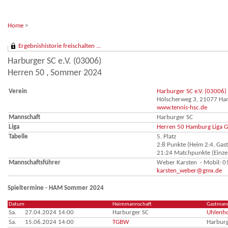
Home
>
Ergebnishistorie freischalten ...
Harburger SC e.V. (03006)
Herren 50 , Sommer 2024
Verein
Harburger SC e.V. (03006)
Hölscherweg 3, 21077 H
www.tennis-hsc.de
Mannschaft
Harburger SC
Liga
Herren 50 Hamburg Liga G
Tabelle
5. Platz
2:8 Punkte (Heim 2:4, Gast
21:24 Matchpunkte (Einzel
Mannschaftsführer
Weber Karsten - Mobil: 
karsten_weber@gmx.de
Spieltermine - HAM Sommer 2024
Datum
Heimmannschaft
Gastmann
Sa.
27.04.2024 14:00
Harburger SC
Uhlenho
Sa.
15.06.2024 14:00
TGBW
Harburg