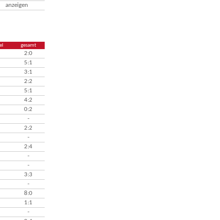
anzeigen
el
gesamt
2:0
5:1
3:1
2:2
5:1
4:2
0:2
-
2:2
-
2:4
-
-
3:3
-
8:0
1:1
-