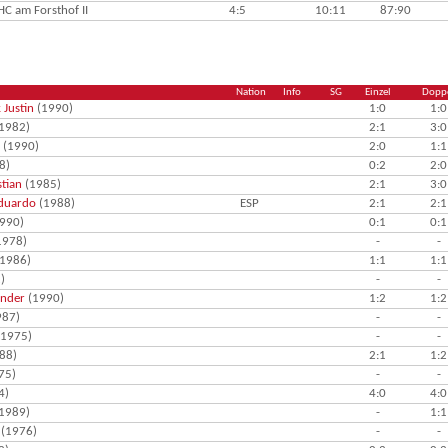
HC am Forsthof II
4:5
10:11
87:90
Nation
Info
SG
Einzel
Dopp
 Justin
(1990)
1:0
1:0
1982)
2:1
3:0
(1990)
2:0
1:1
8)
0:2
2:0
stian
(1985)
2:1
3:0
Eduardo
(1988)
ESP
2:1
2:1
990)
0:1
0:1
1978)
-
-
1986)
1:1
1:1
)
-
-
ander
(1990)
1:2
1:2
987)
-
-
1975)
-
-
88)
2:1
1:2
75)
-
-
4)
4:0
4:0
1989)
-
1:1
(1976)
-
-