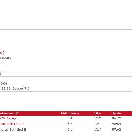
07)
Hamburg
3
 2:2)
 12:12, Doppel 7:5)
astmannschaft
Matchpunkte
Sätze
Spiele
V St. Georg
5:4
12:9
84:72
öseldorfer Club
6:3
12:7
90:64
HC am Forsthof II
6:3
13:7
89:62