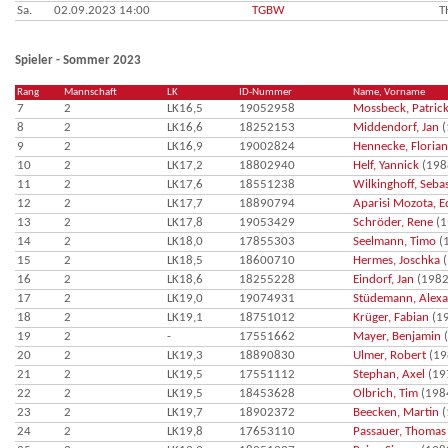
Sa.
02.09.2023 14:00
TGBW
T
Spieler - Sommer 2023
Rang
Mannschaft
LK
ID-Nummer
Name, Vorname
7
2
LK16,5
19052958
Mossbeck, Patrick
8
2
LK16,6
18252153
Middendorf, Jan
(
9
2
LK16,9
19002824
Hennecke, Florian
10
2
LK17,2
18802940
Helf, Yannick
(198
11
2
LK17,6
18551238
Wilkinghoff, Seba
12
2
LK17,7
18890794
Aparisi Mozota, 
13
2
LK17,8
19053429
Schröder, Rene
(1
14
2
LK18,0
17855303
Seelmann, Timo
(
15
2
LK18,5
18600710
Hermes, Joschka
(
16
2
LK18,6
18255228
Eindorf, Jan
(1982
17
2
LK19,0
19074931
Stüdemann, Alex
18
2
LK19,1
18751012
Krüger, Fabian
(1
19
2
-
17551662
Mayer, Benjamin
(
20
2
LK19,3
18890830
Ulmer, Robert
(19
21
2
LK19,5
17551112
Stephan, Axel
(19
22
2
LK19,5
18453628
Olbrich, Tim
(198
23
2
LK19,7
18902372
Beecken, Martin
(
24
2
LK19,8
17653110
Passauer, Thomas