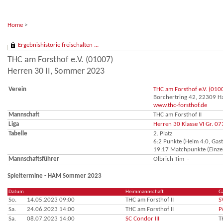
Home
>
Ergebnishistorie freischalten ...
THC am Forsthof e.V. (01007)
Herren 30 II, Sommer 2023
Verein
THC am Forsthof e.V. (010
Borchertring 42, 22309 
www.thc-forsthof.de
Mannschaft
THC am Forsthof II
Liga
Herren 30 Klasse VI Gr. 07
Tabelle
2. Platz
6:2 Punkte (Heim 4:0, Gast
19:17 Matchpunkte (Einzel
Mannschaftsführer
Olbrich Tim -
Spieltermine - HAM Sommer 2023
Datum
Heimmannschaft
G
So.
14.05.2023 09:00
THC am Forsthof II
S
Sa.
24.06.2023 14:00
THC am Forsthof II
P
Sa.
08.07.2023 14:00
SC Condor III
T