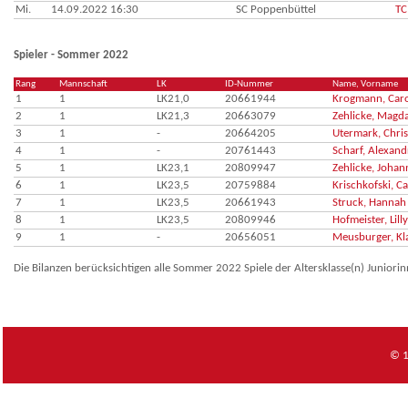
Mi.
14.09.2022 16:30
SC Poppenbüttel
TC
Spieler - Sommer 2022
Rang
Mannschaft
LK
ID-Nummer
Name, Vorname
1
1
LK21,0
20661944
Krogmann, Caro
2
1
LK21,3
20663079
Zehlicke, Magd
3
1
-
20664205
Utermark, Chris
4
1
-
20761443
Scharf, Alexand
5
1
LK23,1
20809947
Zehlicke, Johan
6
1
LK23,5
20759884
Krischkofski, Ca
7
1
LK23,5
20661943
Struck, Hannah
8
1
LK23,5
20809946
Hofmeister, Lilly
9
1
-
20656051
Meusburger, Kl
Die Bilanzen berücksichtigen alle Sommer 2022 Spiele der Altersklasse(n) Juniori
© 