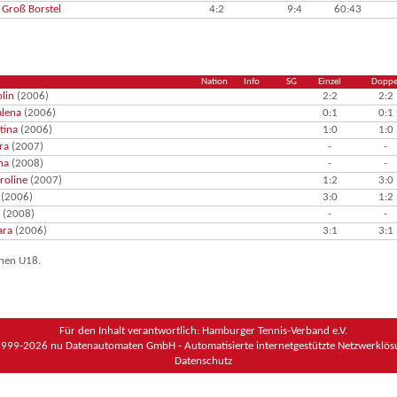
 Groß Borstel
4:2
9:4
60:43
Nation
Info
SG
Einzel
Doppe
lin
(2006)
2:2
2:2
alena
(2006)
0:1
0:1
tina
(2006)
1:0
1:0
ra
(2007)
-
-
na
(2008)
-
-
roline
(2007)
1:2
3:0
(2006)
3:0
1:2
(2008)
-
-
ara
(2006)
3:1
3:1
nnen U18.
Für den Inhalt verantwortlich: Hamburger Tennis-Verband e.V.
1999-2026
nu Datenautomaten GmbH - Automatisierte internetgestützte Netzwerklö
Datenschutz