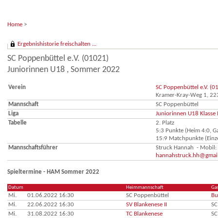
Home
>
Ergebnishistorie freischalten ...
SC Poppenbüttel e.V. (01021)
Juniorinnen U18 , Sommer 2022
Verein
SC Poppenbüttel e.V. (0
Kramer-Kray-Weg 1, 2
Mannschaft
SC Poppenbüttel
Liga
Juniorinnen U18 Klasse 
Tabelle
2. Platz
5:3 Punkte (Heim 4:0, Ga
15:9 Matchpunkte (Einze
Mannschaftsführer
Struck Hannah - Mobil
hannahstruck.hh@gmai
Spieltermine - HAM Sommer 2022
Datum
Heimmannschaft
Ga
Mi.
01.06.2022 16:30
SC Poppenbüttel
Bu
Mi.
22.06.2022 16:30
SV Blankenese II
SC
Mi.
31.08.2022 16:30
TC Blankenese
SC