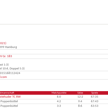
1021)
2399 Hamburg
IV Gr. 183
st 1:3)
l 10:6, Doppel 5:3)
: 015168112424
l.com
stmannschaft
Matchpunkte
Sätze
Spiele
xtehuder TC RW
6:0
12:2
67:35
 Poppenbüttel
4:2
9:4
67:43
 Poppenbüttel
3:3
8:6
63:53