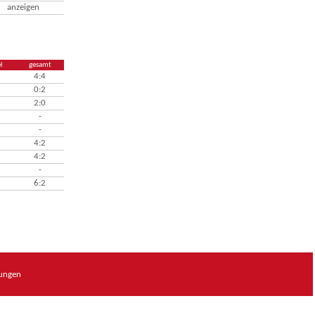
anzeigen
l
gesamt
4:4
0:2
2:0
-
-
4:2
4:2
-
6:2
sungen