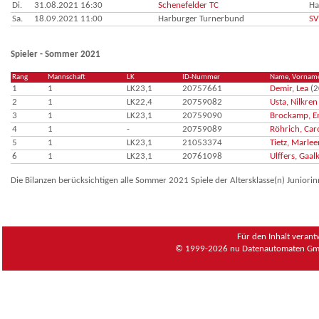
Di.
31.08.2021 16:30
Schenefelder TC
Ha
Sa.
18.09.2021 11:00
Harburger Turnerbund
SV
Spieler - Sommer 2021
Rang
Mannschaft
LK
ID-Nummer
Name, Vornam
1
1
LK23,1
20757661
Demir, Lea
(2
2
1
LK22,4
20759082
Usta, Nilkren
3
1
LK23,1
20759090
Brockamp, 
4
1
-
20759089
Röhrich, Car
5
1
LK23,1
21053374
Tietz, Marlee
6
1
LK23,1
20761098
Ulffers, Gaal
Die Bilanzen berücksichtigen alle Sommer 2021 Spiele der Altersklasse(n) Juniori
Für den Inhalt verant
© 1999-2026
nu Datenautomaten Gmb