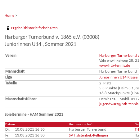
Home
>
Ergebnishistorie freischalten ...
Harburger Turnerbund v. 1865 e.V. (03008)
Juniorinnen U14 , Sommer 2021
Verein
Harburger Turnerbund v
Vahrenwinkelweg 28, 
www.htb-tennis.de
Mannschaft
Harburger Turnerbund
Liga
Juniorinnen U14 Klasse I
Tabelle
2. Platz
5:3 Punkte (Heim 3:1, Ga
16:8 Matchpunkte (Einze
Mannschaftsführer
Demir Lea - Mobil: 01
jugendwart@htb-tennis
Spieltermine - HAM Sommer 2021
Datum
Heimmannschaft
Ga
Di.
10.08.2021 16:30
Harburger Turnerbund
TH
Fr.
13.08.2021 16:30
SV Halstenbek-Rellingen
Ha