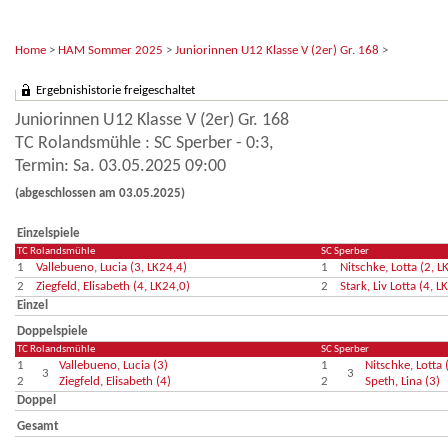
Home
>
HAM Sommer 2025
>
Juniorinnen U12 Klasse V (2er) Gr. 168
>
Ergebnishistorie freigeschaltet
Juniorinnen U12 Klasse V (2er) Gr. 168
TC Rolandsmühle : SC Sperber - 0:3,
Termin: Sa. 03.05.2025 09:00
(abgeschlossen am 03.05.2025)
Einzelspiele
TC Rolandsmühle
SC Sperber
1
Vallebueno, Lucia (3, LK24,4)
1
Nitschke, Lotta (2, L
2
Ziegfeld, Elisabeth (4, LK24,0)
2
Stark, Liv Lotta (4, L
Einzel
Doppelspiele
TC Rolandsmühle
SC Sperber
1
Vallebueno, Lucia (3)
1
Nitschke, Lotta 
3
3
2
Ziegfeld, Elisabeth (4)
2
Speth, Lina (3)
Doppel
Gesamt