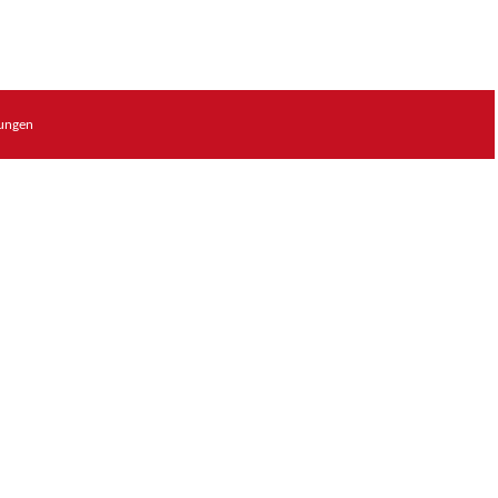
sungen