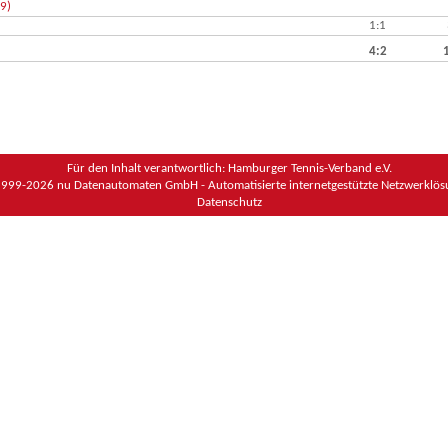
(9)
1:1
4:2
Für den Inhalt verantwortlich: Hamburger Tennis-Verband e.V.
1999-2026
nu Datenautomaten GmbH - Automatisierte internetgestützte Netzwerklö
Datenschutz