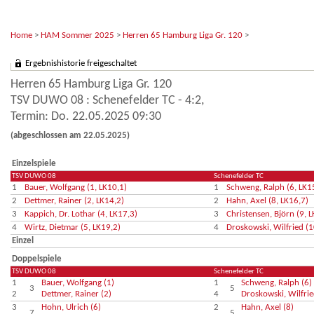
Home
>
HAM Sommer 2025
>
Herren 65 Hamburg Liga Gr. 120
>
Ergebnishistorie freigeschaltet
Herren 65 Hamburg Liga Gr. 120
TSV DUWO 08 : Schenefelder TC - 4:2,
Termin: Do. 22.05.2025 09:30
(abgeschlossen am 22.05.2025)
Einzelspiele
TSV DUWO 08
Schenefelder TC
1
Bauer, Wolfgang (1, LK10,1)
1
Schweng, Ralph (6, LK1
2
Dettmer, Rainer (2, LK14,2)
2
Hahn, Axel (8, LK16,7)
3
Kappich, Dr. Lothar (4, LK17,3)
3
Christensen, Björn (9, 
4
Wirtz, Dietmar (5, LK19,2)
4
Droskowski, Wilfried (1
Einzel
Doppelspiele
TSV DUWO 08
Schenefelder TC
1
Bauer, Wolfgang (1)
1
Schweng, Ralph (6)
3
5
2
Dettmer, Rainer (2)
4
Droskowski, Wilfrie
3
Hohn, Ulrich (6)
2
Hahn, Axel (8)
7
5