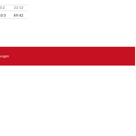
3:2
22:12
10:5
69:42
sungen