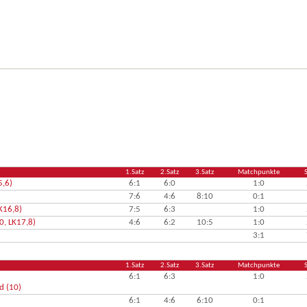
1.Satz
2.Satz
3.Satz
Matchpunkte
5,6)
6:1
6:0
1:0
7:6
4:6
8:10
0:1
LK16,8)
7:5
6:3
1:0
0, LK17,8)
4:6
6:2
10:5
1:0
3:1
1.Satz
2.Satz
3.Satz
Matchpunkte
6:1
6:3
1:0
d (10)
6:1
4:6
6:10
0:1