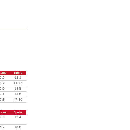
Sätze
Spiele
2:0
12:1
1:2
11:13
2:0
13:8
2:1
11:8
7:3
47:30
Sätze
Spiele
2:0
12:4
1:2
10:8