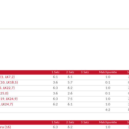
1.Satz
2.Satz
3.Satz
Matchpunkte
S
(1, LK7,2)
6:1
6:1
1:0
(10, LK18,5)
3:6
5:7
0:1
5, LK22,7)
6:3
6:2
1:0
K25,0)
3:6
2:6
0:1
(19, LK24,9)
6:3
7:5
1:0
, LK24,7)
6:2
6:1
1:0
4:2
1.Satz
2.Satz
3.Satz
Matchpunkte
S
ura (16)
6:3
6:2
1:0