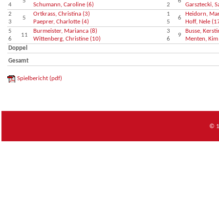
5
6
4
Schumann, Caroline (6)
2
Garsztecki, S
2
Ortkrass, Christina (3)
1
Heidorn, Mar
5
6
3
Paeprer, Charlotte (4)
5
Hoff, Nele (1
5
Burmeister, Marianca (8)
3
Busse, Kersti
11
9
6
Wittenberg, Christine (10)
6
Menten, Kim 
Doppel
Gesamt
Spielbericht (pdf)
© 