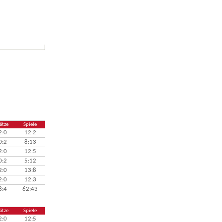
ätze
Spiele
2:0
12:2
0:2
8:13
2:0
12:5
0:2
5:12
2:0
13:8
2:0
12:3
8:4
62:43
ätze
Spiele
2:0
12:5