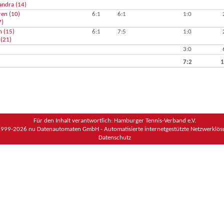
andra (14)
en (10)
6:1
6:1
1:0
7)
n (15)
6:1
7:5
1:0
(21)
3:0
7:2
1
Für den Inhalt verantwortlich: Hamburger Tennis-Verband e.V.
1999-2026
nu Datenautomaten GmbH - Automatisierte internetgestützte Netzwerklö
Datenschutz