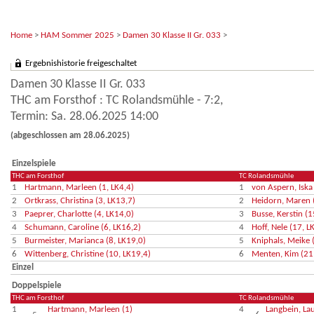
Home
>
HAM Sommer 2025
>
Damen 30 Klasse II Gr. 033
>
Ergebnishistorie freigeschaltet
Damen 30 Klasse II Gr. 033
THC am Forsthof : TC Rolandsmühle - 7:2,
Termin: Sa. 28.06.2025 14:00
(abgeschlossen am 28.06.2025)
Einzelspiele
THC am Forsthof
TC Rolandsmühle
1
Hartmann, Marleen (1, LK4,4)
1
von Aspern, Iska 
2
Ortkrass, Christina (3, LK13,7)
2
Heidorn, Maren 
3
Paeprer, Charlotte (4, LK14,0)
3
Busse, Kerstin (1
4
Schumann, Caroline (6, LK16,2)
4
Hoff, Nele (17, L
5
Burmeister, Marianca (8, LK19,0)
5
Kniphals, Meike 
6
Wittenberg, Christine (10, LK19,4)
6
Menten, Kim (21
Einzel
Doppelspiele
THC am Forsthof
TC Rolandsmühle
1
Hartmann, Marleen (1)
4
Langbein, La