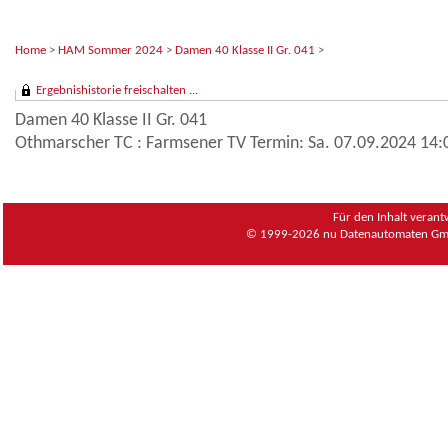
Home
>
HAM Sommer 2024
>
Damen 40 Klasse II Gr. 041
>
Ergebnishistorie freischalten ...
Damen 40 Klasse II Gr. 041
Othmarscher TC : Farmsener TV Termin: Sa. 07.09.2024 14:
Für den Inhalt verant
© 1999-2026
nu Datenautomaten Gmb