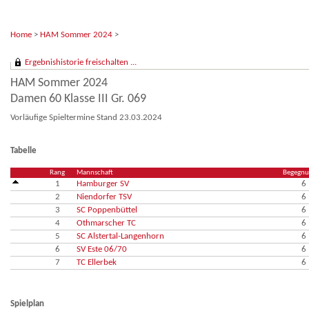
Home
>
HAM Sommer 2024
>
Ergebnishistorie freischalten ...
HAM Sommer 2024
Damen 60 Klasse III Gr. 069
Vorläufige Spieltermine Stand 23.03.2024
Tabelle
Rang
Mannschaft
Begegn
1
Hamburger SV
6
2
Niendorfer TSV
6
3
SC Poppenbüttel
6
4
Othmarscher TC
6
5
SC Alstertal-Langenhorn
6
6
SV Este 06/70
6
7
TC Ellerbek
6
Spielplan