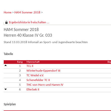
Home
>
HAM Sommer 2018
>
Ergebnishistorie freischalten ...
HAM Sommer 2018
Herren 40 Klasse IV Gr. 033
Stand 13.03.2018 Infomail an Sport- und Jugendwarte beachten
Tabelle
Rang
Mannschaft
Be
1
TCL II
2
Winterhude-Eppendorf III
3
TC Wedel e.V.
4
Schenefelder TC II
5
THC von Horn und Hamm IV
6
Ellerbek II
Spielplan