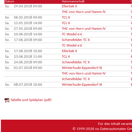
Datum
Heimmannschaft
So.
29.04.2018 09:00
Ellerbek II
THC von Horn und Hamm IV
So.
06.05.2018 09:00
TCL II
Sa.
12.05.2018 14:00
TCL II
So.
27.05.2018 09:00
THC von Horn und Hamm IV
So.
10.06.2018 14:00
TC Wedel e.V.
So.
17.06.2018 09:00
Schenefelder TC II
TC Wedel e.V.
So.
17.06.2018 10:00
Ellerbek II
Sa.
23.06.2018 11:00
TCL II
So.
24.06.2018 09:00
Schenefelder TC II
So.
01.07.2018 09:00
Winterhude-Eppendorf III
THC von Horn und Hamm IV
Schenefelder TC II
So.
08.07.2018 10:00
Winterhude-Eppendorf III
Tabelle und Spielplan (pdf)
Für den Inhalt verant
© 1999-2026
nu Datenautomaten Gmb