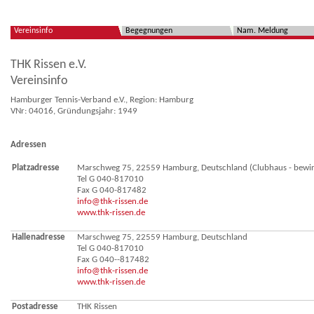
Vereinsinfo
Begegnungen
Nam. Meldung
THK Rissen e.V.
Vereinsinfo
Hamburger Tennis-Verband e.V., Region: Hamburg
VNr: 04016, Gründungsjahr: 1949
Adressen
Platzadresse
Marschweg 75, 22559 Hamburg, Deutschland (Clubhaus - bewirt
Tel G 040-817010
Fax G 040-817482
info@thk-rissen.de
www.thk-rissen.de
Hallenadresse
Marschweg 75, 22559 Hamburg, Deutschland
Tel G 040-817010
Fax G 040--817482
info@thk-rissen.de
www.thk-rissen.de
Postadresse
THK Rissen