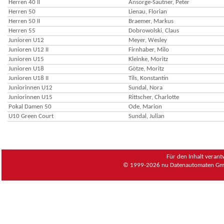
Herren 40 II
Ansorge-Sautner, Peter
Herren 50
Lienau, Florian
Herren 50 II
Braemer, Markus
Herren 55
Dobrowolski, Claus
Junioren U12
Meyer, Wesley
Junioren U12 II
Firnhaber, Milo
Junioren U15
Kleinke, Moritz
Junioren U18
Götze, Moritz
Junioren U18 II
Tils, Konstantin
Juniorinnen U12
Sundal, Nora
Juniorinnen U15
Rittscher, Charlotte
Pokal Damen 50
Ode, Marion
U10 Green Court
Sundal, Julian
Für den Inhalt verant
© 1999-2026
nu Datenautomaten Gmb