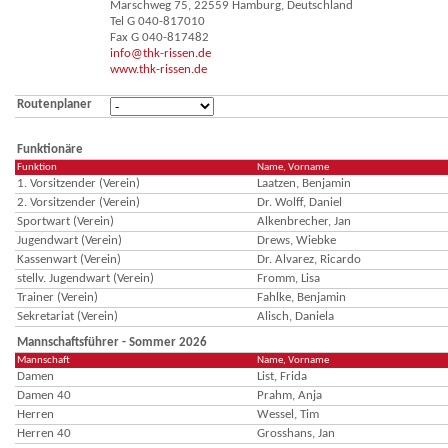
Marschweg 75, 22559 Hamburg, Deutschland
Tel G 040-817010
Fax G 040-817482
info@thk-rissen.de
www.thk-rissen.de
Routenplaner
Funktionäre
Funktion
Name, Vorname
1. Vorsitzender (Verein)
Laatzen, Benjamin
2. Vorsitzender (Verein)
Dr. Wolff, Daniel
Sportwart (Verein)
Alkenbrecher, Jan
Jugendwart (Verein)
Drews, Wiebke
Kassenwart (Verein)
Dr. Alvarez, Ricardo
stellv. Jugendwart (Verein)
Fromm, Lisa
Trainer (Verein)
Fahlke, Benjamin
Sekretariat (Verein)
Alisch, Daniela
Mannschaftsführer - Sommer 2026
Mannschaft
Name, Vorname
Damen
List, Frida
Damen 40
Prahm, Anja
Herren
Wessel, Tim
Herren 40
Grosshans, Jan